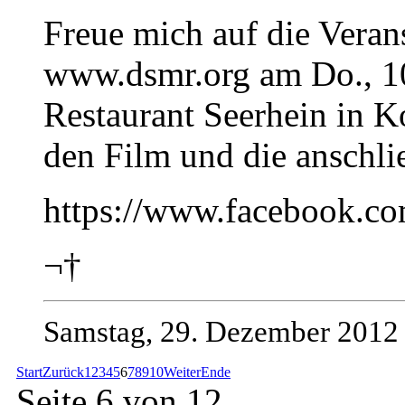
Freue mich auf die Vera
www.dsmr.org am Do., 1
Restaurant Seerhein in K
den Film und die anschl
https://www.facebook.c
¬†
Samstag, 29. Dezember 2012
Start
Zurück
1
2
3
4
5
6
7
8
9
10
Weiter
Ende
Seite 6 von 12